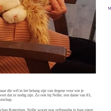
M
maar die wél in het belang zijn van degene voor wie je
eet dat ze nodig zijn. Zo ook bij Nellie, een dame van 83,
orschap.
rschap Rotterdam. Nellie woont nog zelfstandig in haar eigen