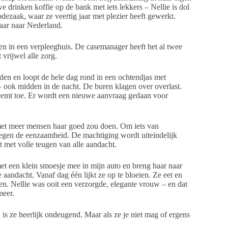
e drinken koffie op de bank met iets lekkers – Nellie is dol
odezaak, waar ze veertig jaar met plezier heeft gewerkt.
aar naar Nederland.
en in een verpleeghuis. De casemanager heeft het al twee
vrijwel alle zorg.
leden en loopt de hele dag rond in een ochtendjas met
 – ook midden in de nacht. De buren klagen over overlast.
neemt toe. Er wordt een nieuwe aanvraag gedaan voor
 met meer mensen haar goed zou doen. Om iets van
 tegen de eenzaamheid. De machtiging wordt uiteindelijk
t met volle teugen van alle aandacht.
 een klein smoesje mee in mijn auto en breng haar naar
 aandacht. Vanaf dag één lijkt ze op te bloeien. Ze eet en
en. Nellie was ooit een verzorgde, elegante vrouw – en dat
meer.
s ze heerlijk ondeugend. Maar als ze je niet mag of ergens