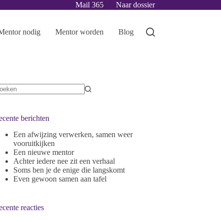
Mail 365
Naar dossier
Mentor nodig
Mentor worden
Blog
ecente berichten
Een afwijzing verwerken, samen weer
vooruitkijken
Een nieuwe mentor
Achter iedere nee zit een verhaal
Soms ben je de enige die langskomt
Even gewoon samen aan tafel
cente reacties