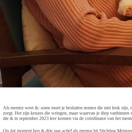
Als mentor weet ik: soms moet je besluiten nemen die niet leuk zijn, 
zorgt. Het zijn keuzes die wringen, maar waarvan je diep vanbinnen w
die ik in september 2023 leer kennen via de coördinator van het ment
Op dat moment ben ik drie jaar actief als mentor bij Stichting Mento