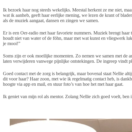
Ik bezoek haar nog steeds wekelijks. Meestal herkent ze me niet, maar
wat ik aanheb, geeft haar eerlijke mening, we lezen de krant of blad
als de muziek aangaat, dansen en zingen we samen.
Er is een Oer-radio met haar favoriete nummers. Muziek brengt haar to
houdt niet van water of de föhn, maar met wat kunst en vliegwerk luk
je mooi!”
Soms zijn er ook moeilijke momenten. Zo nemen we samen met de arts 
laten verwijderen vanwege pijnlijke ontstekingen. De ingreep vindt pl
Goed contact met de zorg is belangrijk, maar bovenal staat Nellie altij
dit voor haar? Haar zoon, met wie ik regelmatig contact heb, is dan
hoogte via app en mail, en stuur foto’s van hoe het met haar gaat.
Ik geniet van mijn rol als mentor. Zolang Nellie zich goed voelt, ben 