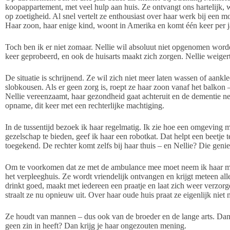
koopappartement, met veel hulp aan huis. Ze ontvangt ons hartelijk, w
op zoetigheid. Al snel vertelt ze enthousiast over haar werk bij een m
Haar zoon, haar enige kind, woont in Amerika en komt één keer per j
Toch ben ik er niet zomaar. Nellie wil absoluut niet opgenomen word
keer geprobeerd, en ook de huisarts maakt zich zorgen. Nellie weigert 
De situatie is schrijnend. Ze wil zich niet meer laten wassen of aank
slobkousen. Als er geen zorg is, roept ze haar zoon vanaf het balkon
Nellie vereenzaamt, haar gezondheid gaat achteruit en de dementie 
opname, dit keer met een rechterlijke machtiging.
In de tussentijd bezoek ik haar regelmatig. Ik zie hoe een omgeving
gezelschap te bieden, geef ik haar een robotkat. Dat helpt een beetje
toegekend. De rechter komt zelfs bij haar thuis – en Nellie? Die genie
Om te voorkomen dat ze met de ambulance mee moet neem ik haar met
het verpleeghuis. Ze wordt vriendelijk ontvangen en krijgt meteen alle
drinkt goed, maakt met iedereen een praatje en laat zich weer verzorg
straalt ze nu opnieuw uit. Over haar oude huis praat ze eigenlijk niet 
Ze houdt van mannen – dus ook van de broeder en de lange arts. Dan i
geen zin in heeft? Dan krijg je haar ongezouten mening.