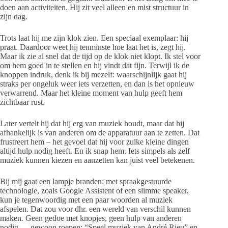
doen aan activiteiten. Hij zit veel alleen en mist structuur in
zijn dag.
Trots laat hij me zijn klok zien. Een speciaal exemplaar: hij
praat. Daardoor weet hij tenminste hoe laat het is, zegt hij.
Maar ik zie al snel dat de tijd op de klok niet klopt. Ik stel voor
om hem goed in te stellen en hij vindt dat fijn. Terwijl ik de
knoppen indruk, denk ik bij mezelf: waarschijnlijk gaat hij
straks per ongeluk weer iets verzetten, en dan is het opnieuw
verwarrend. Maar het kleine moment van hulp geeft hem
zichtbaar rust.
Later vertelt hij dat hij erg van muziek houdt, maar dat hij
afhankelijk is van anderen om de apparatuur aan te zetten. Dat
frustreert hem – het gevoel dat hij voor zulke kleine dingen
altijd hulp nodig heeft. En ik snap hem. Iets simpels als zelf
muziek kunnen kiezen en aanzetten kan juist veel betekenen.
Bij mij gaat een lampje branden: met spraakgestuurde
technologie, zoals Google Assistent of een slimme speaker,
kun je tegenwoordig met een paar woorden al muziek
afspelen. Dat zou voor dhr. een wereld van verschil kunnen
maken. Geen gedoe met knopjes, geen hulp van anderen
nodig — gewoon roepen: “Speel muziek van André Rieu” en