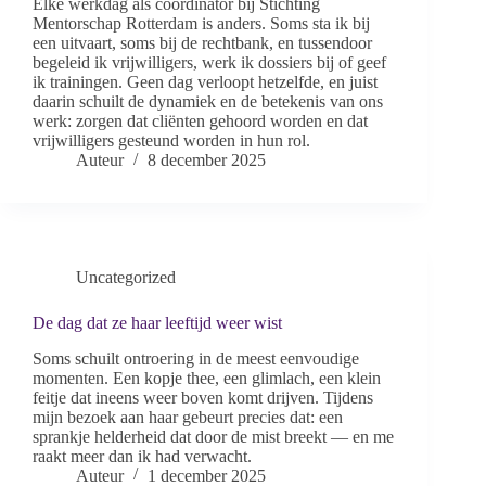
Elke werkdag als coördinator bij Stichting
Mentorschap Rotterdam is anders. Soms sta ik bij
een uitvaart, soms bij de rechtbank, en tussendoor
begeleid ik vrijwilligers, werk ik dossiers bij of geef
ik trainingen. Geen dag verloopt hetzelfde, en juist
daarin schuilt de dynamiek en de betekenis van ons
werk: zorgen dat cliënten gehoord worden en dat
vrijwilligers gesteund worden in hun rol.
Auteur
8 december 2025
Uncategorized
De dag dat ze haar leeftijd weer wist
Soms schuilt ontroering in de meest eenvoudige
momenten. Een kopje thee, een glimlach, een klein
feitje dat ineens weer boven komt drijven. Tijdens
mijn bezoek aan haar gebeurt precies dat: een
sprankje helderheid dat door de mist breekt — en me
raakt meer dan ik had verwacht.
Auteur
1 december 2025