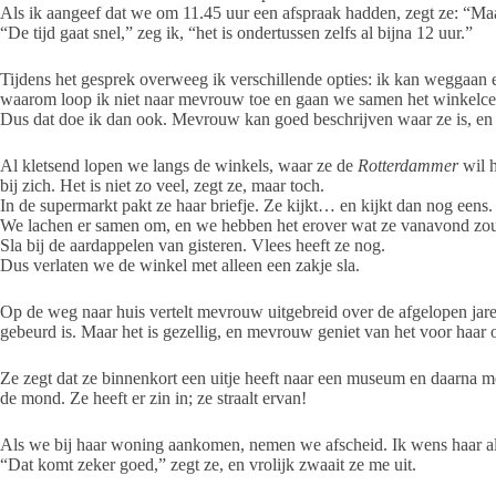
Als ik aangeef dat we om 11.45 uur een afspraak hadden, zegt ze: “Maar
“De tijd gaat snel,” zeg ik, “het is ondertussen zelfs al bijna 12 uur.”
Tijdens het gesprek overweeg ik verschillende opties: ik kan weggaa
waarom loop ik niet naar mevrouw toe en gaan we samen het winkelce
Dus dat doe ik dan ook. Mevrouw kan goed beschrijven waar ze is, en 
Al kletsend lopen we langs de winkels, waar ze de
Rotterdammer
wil h
bij zich. Het is niet zo veel, zegt ze, maar toch.
In de supermarkt pakt ze haar briefje. Ze kijkt… en kijkt dan nog eens. 
We lachen er samen om, en we hebben het erover wat ze vanavond zou 
Sla bij de aardappelen van gisteren. Vlees heeft ze nog.
Dus verlaten we de winkel met alleen een zakje sla.
Op de weg naar huis vertelt mevrouw uitgebreid over de afgelopen jaren.
gebeurd is. Maar het is gezellig, en mevrouw geniet van het voor haar
Ze zegt dat ze binnenkort een uitje heeft naar een museum en daarna me
de mond. Ze heeft er zin in; ze straalt ervan!
Als we bij haar woning aankomen, nemen we afscheid. Ik wens haar alva
“Dat komt zeker goed,” zegt ze, en vrolijk zwaait ze me uit.