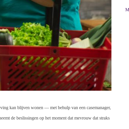
M
mgeving kan blijven wonen — met behulp van een casemanager,
e neemt de beslissingen op het moment dat mevrouw dat straks