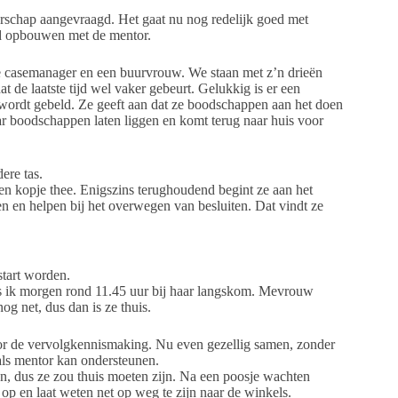
schap aangevraagd. Het gaat nu nog redelijk goed met
nd opbouwen met de mentor.
e casemanager en een buurvrouw. We staan met z’n drieën
de laatste tijd wel vaker gebeurt. Gelukkig is er een
ordt gebeld. Ze geeft aan dat ze boodschappen aan het doen
aar boodschappen laten liggen en komt terug naar huis voor
ere tas.
een kopje thee. Enigszins terughoudend begint ze aan het
n en helpen bij het overwegen van besluiten. Dat vindt ze
start worden.
ls ik morgen rond 11.45 uur bij haar langskom. Mevrouw
og net, dus dan is ze thuis.
oor de vervolgkennismaking. Nu even gezellig samen, zonder
als mentor kan ondersteunen.
, dus ze zou thuis moeten zijn. Na een poosje wachten
op en laat weten net op weg te zijn naar de winkels.