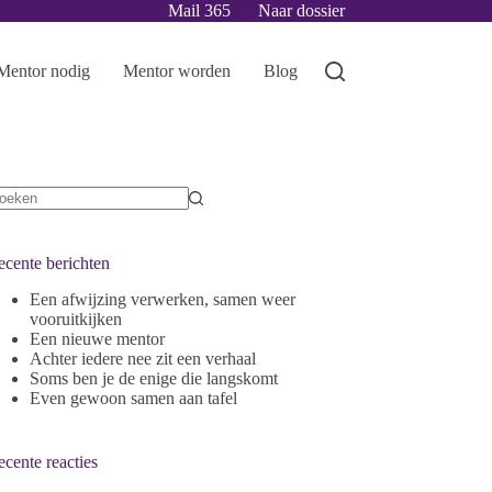
Mail 365
Naar dossier
Mentor nodig
Mentor worden
Blog
ecente berichten
Een afwijzing verwerken, samen weer
vooruitkijken
Een nieuwe mentor
Achter iedere nee zit een verhaal
Soms ben je de enige die langskomt
Even gewoon samen aan tafel
cente reacties