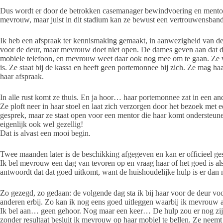
Dus wordt er door de betrokken casemanager bewindvoering en mentor
mevrouw, maar juist in dit stadium kan ze bewust een vertrouwensba
Ik heb een afspraak ter kennismaking gemaakt, in aanwezigheid van d
voor de deur, maar mevrouw doet niet open. De dames geven aan dat dat 
mobiele telefoon, en mevrouw weet daar ook nog mee om te gaan. Ze w
is. Ze staat bij de kassa en heeft geen portemonnee bij zich. Ze mag h
haar afspraak.
In alle rust komt ze thuis. En ja hoor… haar portemonnee zat in een and
Ze ploft neer in haar stoel en laat zich verzorgen door het bezoek met 
gesprek, maar ze staat open voor een mentor die haar komt ondersteune
eigenlijk ook wel gezellig!
Dat is alvast een mooi begin.
Twee maanden later is de beschikking afgegeven en kan er officieel ge
Ik bel mevrouw een dag van tevoren op en vraag haar of het goed is a
antwoordt dat dat goed uitkomt, want de huishoudelijke hulp is er dan n
Zo gezegd, zo gedaan: de volgende dag sta ik bij haar voor de deur v
anderen erbij. Zo kan ik nog eens goed uitleggen waarbij ik mevrouw 
Ik bel aan… geen gehoor. Nog maar een keer… De hulp zou er nog zijn
zonder resultaat besluit ik mevrouw op haar mobiel te bellen. Ze neemt 