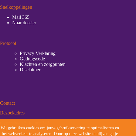
Snelkoppelingen
Mail 365
Naar dossier
Protocol
Privacy Verklaring
Gedragscode
Klachten en zorgpunten
Disclaimer
Contact
Bezoekadres
Cypresbaan 3, kamer 242
Wij gebruiken cookies om jouw gebruikservaring te optimaliseren en
2908 LT Capelle aan den IJssel
het webverkeer te analyseren. Door op onze website te blijven ga je