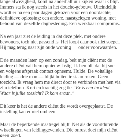
lange afwezigheid, komt na anderhalf uur kijken waar ik blijf.
Immers sta ik nog steeds in het douche-gebouw. Uiteindelijk
wordt er na een paar dagen gekozen voor een doordachte,
definitieve oplossing: een andere, naastgelegen woning, met
behoud van dezelfde dagbesteding. Een werkbaar compromis.
Na een jaar ziet de leiding in dat deze plek, met oudere
bewoners, toch niet passend is. Het loopt daar ook niet soepel.
Hij mag terug naar zijn oude woning — onder voorwaarden.
Drie maanden later, op een zondag, belt mijn cliënt me: de
andere cliënt valt hem opnieuw lastig. Ik ben blij dat hij snel
en volgens afspraak contact opneemt. Hulde. De voltallige
leiding — drie man — blijkt buiten te staan roken. Geen
toezicht. Ik vraag hem me direct door te verbinden met hen via
zijn telefoon. Kort en krachtig zeg ik:
“Er is een incident.
Waar is jullie toezicht? Ik kom eraan.”
Dit keer is het de andere cliënt die wordt overgeplaatst. De
instelling kan er niet omheen.
Maar de beperkende maatregel blijft. Net als de voortdurende
wisselingen van leidinggevenden. Die onrust doet mijn cliënt
geen goed.