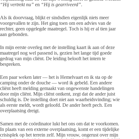
“Hij vertrekt nu”
en
“Hij is gearriveerd”
.
Als ik doorvraag, blijkt er sindsdien eigenlijk niets meer
voorgevallen te zijn. Het ging toen om een advies van de
rechter, geen opgelegde maatregel. Toch is hij er al tien jaar
aan gebonden.
In mijn eerste overleg met de instelling kaart ik aan of deze
maatregel nog wel passend is, gezien het lange tijd goede
gedrag van mijn cliënt. De leiding belooft het intern te
bespreken.
Een paar weken later — het is Hemelvaart en ik sta op de
camping onder de douche — word ik gebeld. Een andere
cliënt heeft melding gemaakt van ongewenste handelingen
door mijn cliënt. Mijn cliënt ontkent, zegt dat de ander juist
schuldig is. De instelling doet niet aan waarheidsvinding; wie
als eerste meldt, wordt geloofd. De ander heeft pech. Een
overplaatsing dreigt.
Samen met de coördinator lukt het ons om dat te voorkomen.
In plaats van een externe overplaatsing, komt er een tijdelijke
crisisplek op het terrein zelf. Mijn vrouw, ongerust over mijn