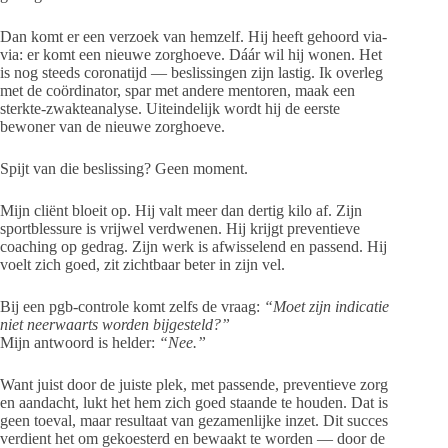
Dan komt er een verzoek van hemzelf. Hij heeft gehoord via-
via: er komt een nieuwe zorghoeve. Dáár wil hij wonen. Het
is nog steeds coronatijd — beslissingen zijn lastig. Ik overleg
met de coördinator, spar met andere mentoren, maak een
sterkte-zwakteanalyse. Uiteindelijk wordt hij de eerste
bewoner van de nieuwe zorghoeve.
Spijt van die beslissing? Geen moment.
Mijn cliënt bloeit op. Hij valt meer dan dertig kilo af. Zijn
sportblessure is vrijwel verdwenen. Hij krijgt preventieve
coaching op gedrag. Zijn werk is afwisselend en passend. Hij
voelt zich goed, zit zichtbaar beter in zijn vel.
Bij een pgb-controle komt zelfs de vraag:
“Moet zijn indicatie
niet neerwaarts worden bijgesteld?”
Mijn antwoord is helder:
“Nee.”
Want juist door de juiste plek, met passende, preventieve zorg
en aandacht, lukt het hem zich goed staande te houden. Dat is
geen toeval, maar resultaat van gezamenlijke inzet. Dit succes
verdient het om gekoesterd en bewaakt te worden — door de