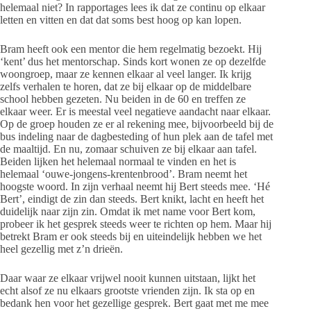
helemaal niet? In rapportages lees ik dat ze continu op elkaar
letten en vitten en dat dat soms best hoog op kan lopen.
Bram heeft ook een mentor die hem regelmatig bezoekt. Hij
‘kent’ dus het mentorschap. Sinds kort wonen ze op dezelfde
woongroep, maar ze kennen elkaar al veel langer. Ik krijg
zelfs verhalen te horen, dat ze bij elkaar op de middelbare
school hebben gezeten. Nu beiden in de 60 en treffen ze
elkaar weer. Er is meestal veel negatieve aandacht naar elkaar.
Op de groep houden ze er al rekening mee, bijvoorbeeld bij de
bus indeling naar de dagbesteding of hun plek aan de tafel met
de maaltijd. En nu, zomaar schuiven ze bij elkaar aan tafel.
Beiden lijken het helemaal normaal te vinden en het is
helemaal ‘ouwe-jongens-krentenbrood’. Bram neemt het
hoogste woord. In zijn verhaal neemt hij Bert steeds mee. ‘Hé
Bert’, eindigt de zin dan steeds. Bert knikt, lacht en heeft het
duidelijk naar zijn zin. Omdat ik met name voor Bert kom,
probeer ik het gesprek steeds weer te richten op hem. Maar hij
betrekt Bram er ook steeds bij en uiteindelijk hebben we het
heel gezellig met z’n drieën.
Daar waar ze elkaar vrijwel nooit kunnen uitstaan, lijkt het
echt alsof ze nu elkaars grootste vrienden zijn. Ik sta op en
bedank hen voor het gezellige gesprek. Bert gaat met me mee