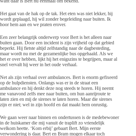
want daar is Bert nu eenmaal om bekend.
Het gaat van de hak op de tak. Het eten was niet lekker, hij
wordt geplaagd, hij wil zonder begeleiding naar buiten. Ik
hoor hem aan en we praten erover.
Een zeer belangrijk onderwerp voor Bert is het alleen naar
buiten gaan. Door een incident is zijn vrijheid op dat gebied
beperkt. Hij fietste altijd zelfstandig naar de dagbesteding,
maar wordt nu met de gezamenlijke bus opgehaald. Als we
het er over hebben, lijkt hij het enigszins te begrijpen, maar al
snel vervalt hij weer in het oude verhaal.
Net als zijn verhaal over ambulances. Bert is enorm gefixeerd
op de hulpdiensten. Onlangs was er in de straat een
ambulance en hij denkt deze nog steeds te horen. Hij neemt
me vanavond zelfs mee naar buiten, om hun aanrijroute te
laten zien en mij de sirenes te laten horen. Maar die sirenes
zijn er niet; wel in zijn hoofd en dat maakt hem onrustig.
We gaan weer naar binnen en ondertussen is de medebewoner
in de huiskamer die mij vanuit de traplift zo vriendelijk
welkom heette. ‘Kom erbij’ gebaart Bert. Mijn eerste
verwondering is daar. Bert en Bram mogen elkaar toch