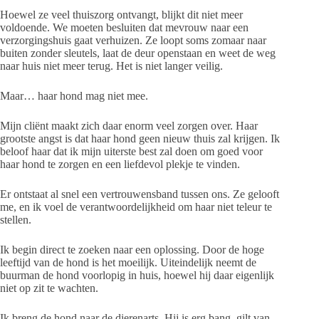
Hoewel ze veel thuiszorg ontvangt, blijkt dit niet meer
voldoende. We moeten besluiten dat mevrouw naar een
verzorgingshuis gaat verhuizen. Ze loopt soms zomaar naar
buiten zonder sleutels, laat de deur openstaan en weet de weg
naar huis niet meer terug. Het is niet langer veilig.
Maar… haar hond mag niet mee.
Mijn cliënt maakt zich daar enorm veel zorgen over. Haar
grootste angst is dat haar hond geen nieuw thuis zal krijgen. Ik
beloof haar dat ik mijn uiterste best zal doen om goed voor
haar hond te zorgen en een liefdevol plekje te vinden.
Er ontstaat al snel een vertrouwensband tussen ons. Ze gelooft
me, en ik voel de verantwoordelijkheid om haar niet teleur te
stellen.
Ik begin direct te zoeken naar een oplossing. Door de hoge
leeftijd van de hond is het moeilijk. Uiteindelijk neemt de
buurman de hond voorlopig in huis, hoewel hij daar eigenlijk
niet op zit te wachten.
Ik breng de hond naar de dierenarts. Hij is erg bang, gilt van