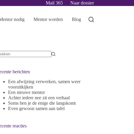
Mail 365
Naar dossier
Mentor nodig
Mentor worden
Blog
ecente berichten
Een afwijzing verwerken, samen weer
vooruitkijken
Een nieuwe mentor
Achter iedere nee zit een verhaal
Soms ben je de enige die langskomt
Even gewoon samen aan tafel
cente reacties