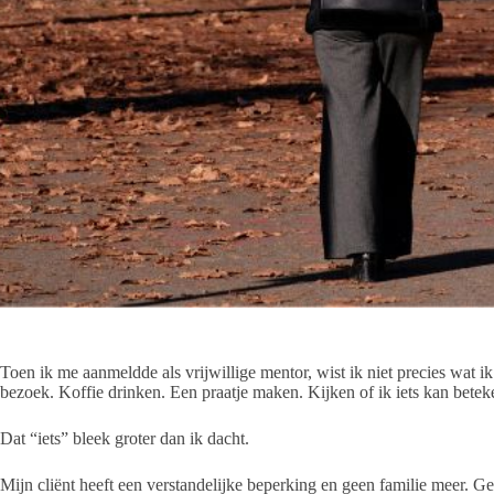
Toen ik me aanmeldde als vrijwillige mentor, wist ik niet precies wat 
bezoek. Koffie drinken. Een praatje maken. Kijken of ik iets kan betek
Dat “iets” bleek groter dan ik dacht.
Mijn cliënt heeft een verstandelijke beperking en geen familie meer. G